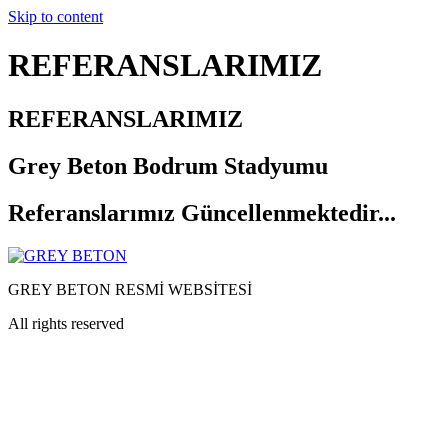
Skip to content
REFERANSLARIMIZ
REFERANSLARIMIZ
Grey Beton Bodrum Stadyumu
Referanslarımız Güncellenmektedir...
GREY BETON RESMİ WEBSİTESİ
All rights reserved
bets10
giriş